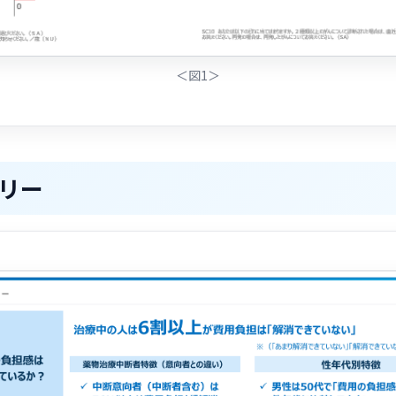
＜図1＞
リー