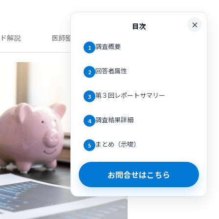
目次
ンド解説
医師監修記事
調査概要
1
回答者属性
2
第３回レポートサマリー
3
調査結果詳細
4
まとめ（示唆）
5
お問合せはこちら