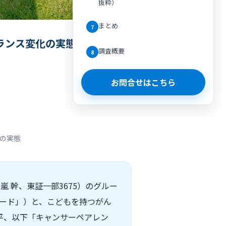
抜粋）
まとめ
7
ランス変化の実態
調査概要
8
お問合せはこちら
の実態
 幹、東証一部3675）のグルー
リード」）と、こどもを持つがん
平、以下「キャンサーペアレン