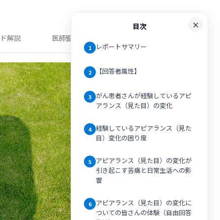
目次
ンド解説
医師監修記事
レポートサマリー
1
【回答者属性】
2
がん患者さんが経験しているアピ
3
アランス（見た目）の変化
経験しているアピアランス（見た
4
目）変化の困り度
アピアランス（見た目）の変化が
5
引き起こす苦痛と日常生活への影
響
アピアランス（見た目）の変化に
6
ついての皆さんの体験（自由回答