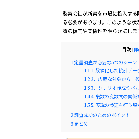
製薬会社が新薬を市場に投入する
る必要があります。このような状
象の傾向や関係性を明らかにしま
目次
[
非
1
定量調査が必要な5つのシーン
1.1
1. 数値化した統計デ
1.2
2．広範な対象から一
1.3
3．シナリオ作成やペ
1.4
4. 複数の変数間の関
1.5
5. 仮説の検証を行う場
2
調査成功のためのポイント
3
まとめ