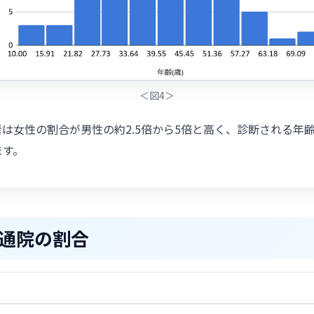
＜図4＞
女性の割合が男性の約2.5倍から5倍と高く、診断される年齢は中
ます。
通院の割合