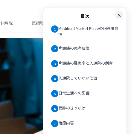
目次
ンド解説
医師監修記事
Medilead Market Placeの回答者属
1
性
片頭痛の患者属性
2
片頭痛の罹患率と入通院の割合
3
入通院していない理由
4
日常生活への影響
5
受診のきっかけ
6
治療内容
7