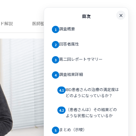
目次
ンド解説
医師監修記事
調査概要
1
回答者属性
2
第二回レポートサマリー
3
調査結果詳細
4
IBD患者さんの治療の満足度は
4.1
どのようになっているか？
（患者さんは）その結果どの
4.2
ような状態になっているか
まとめ（示唆）
5