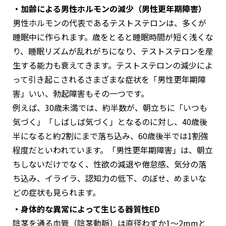
・加齢による男性ホルモンの減少（男性更年期障害）
男性ホルモンの代表であるテストステロンは、多くが
睡眠中に作られます。歳をとると睡眠時間が短く浅くな
り、睡眠リズムが乱れがちになり、テストステロンを産
生する能力も衰えてきます。テストステロンの減少によ
って引き起こされるさまざまな症状を「男性更年期障
害」いい、勃起障害もその一つです。
例えば、30歳未満では、約半数が、朝立ちに「いつも
気づく」「しばしば気づく」となるのに対し、40歳後
半になると約2割にまで落ち込み、60歳後半では1割強
程度だといわれています。「男性更年期障害」は、朝立
ちしないだけでなく、性欲の減退や倦怠感、気分の落
ち込み、イライラ、認知力の低下、のぼせ、めまいな
どの症状も見られます。
・身体的な異常によって生じる器質性ED
陰茎を通る血管（陰茎動脈）は直径わずか1〜2mmと