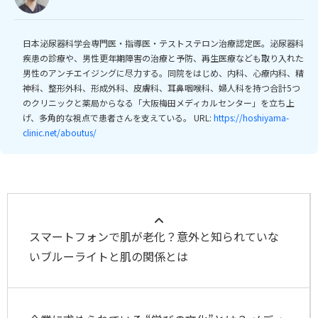
日本泌尿器科学会専門医・指導医・テストステロン治療認定医。泌尿器科
疾患の診療や、男性更年期障害の治療と予防、再生医療なども取り入れた
男性のアンチエイジングに尽力する。同院をはじめ、内科、心療内科、精
神科、整形外科、形成外科、皮膚科、耳鼻咽喉科、婦人科を持つ合計5つ
のクリニックと薬局からなる「大阪梅田メディカルセンター」を立ち上
げ、多角的な視点で患者さんを支えている。 URL:
https://hoshiyama-
clinic.net/aboutus/
スマートフォンで肌が老化？意外と知られていな
いブルーライトと肌の関係とは